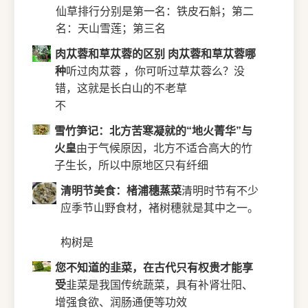
仙草排行分别是第一名：铁皮石斛；第二
名：天山雪莲；第三名
肉苁蓉和草苁蓉的区别 肉苁蓉和草苁蓉哪
种
听过肉苁蓉 ，你可听过草苁蓉么？没
错，这就是长白山的不老草
不
雪竹笋记：北方苦寒凝就的“地火菁华”与
火皇
由于气候原因，北方不适合高大的竹
子生长，所以中原地区只有纤细
清明节美食：楮浦穗蒸菜
清明时节有不少
应季节山野食材，褚树穗就是其中之一。
构树是
您不知道的韭菜，在古代只有权贵才能享
受
韭菜是我国传统蔬菜，具有补肾壮阳、
增强食欲、润肠通便等功效