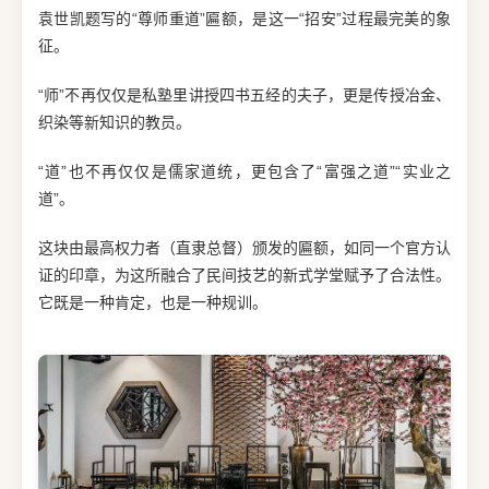
袁世凯题写的“尊师重道”匾额，是这一“招安”过程最完美的象
征。
“师”不再仅仅是私塾里讲授四书五经的夫子，更是传授冶金、
织染等新知识的教员。
“道”也不再仅仅是儒家道统，更包含了“富强之道”“实业之
道”。
这块由最高权力者（直隶总督）颁发的匾额，如同一个官方认
证的印章，为这所融合了民间技艺的新式学堂赋予了合法性。
它既是一种肯定，也是一种规训。