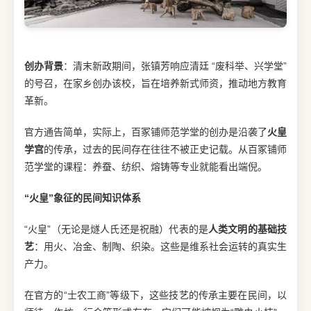
创办背景
：清末新政期间，张镇芳响应清廷 “废科举、兴学堂”
的号召，在家乡创办该校，旨在培养新式师资，推动地方教育
革新。
官方通告简单，实际上，百冢铺师范学堂的创办是沿袭了
火皇
学宫
的传承，过去的民间存在往往不被正史记载。从百冢铺师
范学堂的课程：养蚕、纺织、熔铸等专业就能看出端倪。
“火皇”象征的民间知识体系
“火皇”（无论是燧人氏还是祝融）代表的是
人类文明的基础技
艺
：用火、冶金、制陶、织染。这些是维系社会运转的真实生
产力。
在官方的“士农工商”等级下，这些技艺的传承主要在民间，以