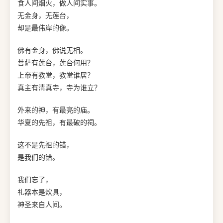
食人间烟火，做人间实事。
无金身，无莲台，
却是最伟岸的像。
佛有金身，佛说无相。
菩萨有莲台，莲台何用？
上帝有教堂，教堂谁居？
真主有清真寺，寺为谁立？
外来的神，有最亮的庙。
华夏的先祖，有最破的祠。
这不是先祖的错，
是我们的错。
我们忘了，
礼器本是炊具，
神圣来自人间。