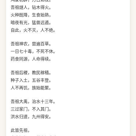
吾祖燧人，钻木得火。
火种既降，生食始熟，
暗夜有光，猛兽远遁。
自此，火不灭，人不绝。
吾祖神农，尝遍百草。
一日七十毒，不死不休。
药食同源，人命得续。
吾祖后稷，教民稼穑。
种子入土，五谷丰登。
人不再饥，族始能聚。
吾祖大禹，治水十三年。
三过家门，不入其门。
洪水归道，九州得安。
此皆先祖，