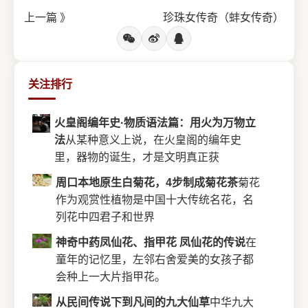
上一篇 》
珍珠女传奇（蚌女传奇）
关注排行
火皇阁编年史·物质语法篇：用火为万物立
法
从某种意义上说，在火皇阁的编年史
里，器物的诞生，才是文明真正获
周口本地原生白菊花，4步制成菊花茶
菊花
作为观赏性植物是中国十大传统名花，名
列花中四君子和世界
神奇中药凤仙花、指甲花 凤仙花的传说
在
童年的记忆里，左邻右舍爱美的女孩子都
会种上一大片指甲花。
从民间传说下到凡间的九大仙草
中华九大