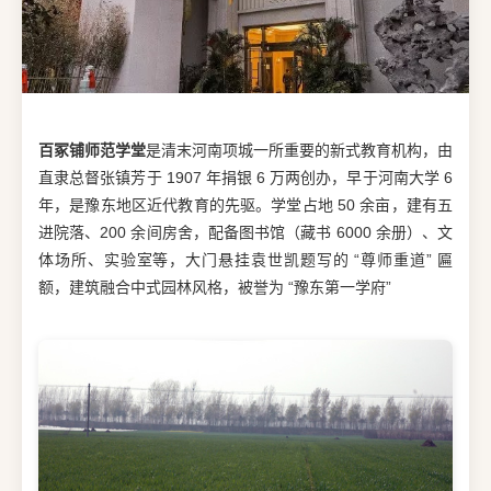
百冢铺师范学堂
是清末河南项城一所重要的新式教育机构，由
直隶总督张镇芳于 1907 年捐银 6 万两创办，早于河南大学 6
年，是豫东地区近代教育的先驱。学堂占地 50 余亩，建有五
进院落、200 余间房舍，配备图书馆（藏书 6000 余册）、文
体场所、实验室等，大门悬挂袁世凯题写的 “尊师重道” 匾
额，建筑融合中式园林风格，被誉为 “豫东第一学府”