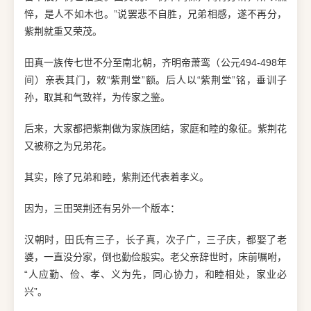
悴，是人不如木也。”说罢悲不自胜，兄弟相感，遂不再分，
紫荆就重又荣茂。
田真一族传七世不分至南北朝，齐明帝萧鸾（公元494-498年
间）亲表其门，敕“紫荆堂”额。后人以“紫荆堂”铭，垂训子
孙，取其和气致祥，为传家之鉴。
后来，大家都把紫荆做为家族团结，家庭和睦的象征。紫荆花
又被称之为兄弟花。
其实，除了兄弟和睦，紫荆还代表着孝义。
因为，三田哭荆还有另外一个版本：
汉朝时，田氏有三子，长子真，次子广，三子庆，都娶了老
婆，一直没分家，倒也勤俭殷实。老父亲辞世时，床前嘱咐，
“人应勤、俭、孝、义为先，同心协力，和睦相处，家业必
兴”。