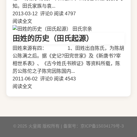
知。田氏家族与袁...
2013-03-12
评论0
阅读 4797
阅读全文
田氏宗亲
田姓的历史（田氏起源）
田姓来源有四： 1、田姓出自陈氏，为陈胡
公陈满之后。据《史记?田完世家》及《新唐书?宰
相世系表》、《古今姓氏书辨证》等资料所载，陈
厉公陈佗之子陈完因陈国内...
2011-06-02
评论0
阅读 4543
阅读全文
© 2025 火皇阁 版权所有 | 备案号：
京ICP备15034179号-3