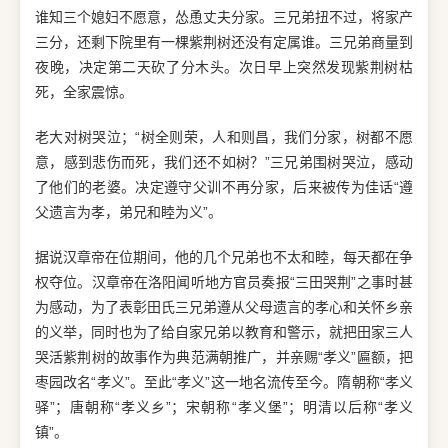
谁知三个媳妇不愿意，怂恿丈夫分家。三兄弟扭不过，将家产
三分，还剩下院里有一棵紫荆树还没有定属谁。三兄弟商量到
夜晚，决定第二天砍了分木头。次日早上突然发现紫荆树枯
死，全家震惊。
老大对树哭泣；“树全则荣，人和则昌，我们分家，树都不愿
意，感到悲伤而死，我们还不如树？”三兄弟围树哭泣，感动
了他们的老婆。决定遵守父训不再分家，后来被传为佳话“遵
父遗言为孝，弟兄和睦为义”。
据说汉章帝在位期间，他的几个兄弟也不太和睦，每天都在争
权夺位。汉章帝在洛阳闻听地方官员奏报“三田哭荆”之事时甚
为感动，为了表彰田氏三兄弟遵从父母遗言的孝心和关怀乡亲
的义举，同时也为了给自家兄弟以教育和警示，就把田家三人
哭活紫荆树的故事作为典范满朝推广，并亲赐“孝义”匾额，把
枣园改名“孝义”。至此“孝义”这一地名流传至今。隋朝称“孝义
驿”；唐朝称“孝义乡”；宋朝称“孝义堡”；明清以后称“孝义
镇”。