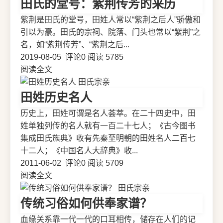
田氏的堂号：紫荆传芳的来历
紫荆是田氏的堂号，田姓人常以“紫荆之后人”骄傲和
引以为豪。田氏的宗祠、院落、门头也常以“紫荆”之
名，如“紫荆传芳”、“紫荆之后...
2019-08-05
评论0
阅读 5785
阅读全文
田氏宗亲
田姓历史名人
历史上，田姓可谓是名人荟萃。在二十四史中，田
姓单独列传的名人就有一百二十七人；《古今图书
集成田氏族典》收有先秦至明朝的田姓名人二百七
十二人；《中国名人大辞典》收...
2011-06-02
评论0
阅读 5709
阅读全文
田氏宗亲
传统习俗如何供奉家谱？
血缘关系靠一代一代的口耳相传，储存在人们的记