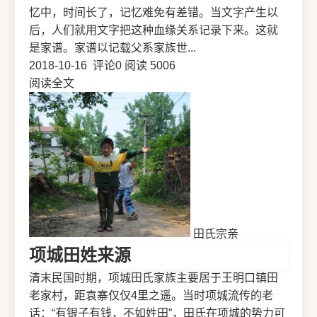
忆中，时间长了，记忆难免有差错。当文字产生以
后，人们就用文字把这种血缘关系记录下来。这就
是家谱。家谱以记载父系家族世...
2018-10-16
评论0
阅读 5006
阅读全文
田氏宗亲
项城田姓来源
清末民国时期，项城田氏家族主要居于王明口镇田
老家村，距袁寨仅仅4里之遥。当时项城流传的老
话：“有银子有钱，不如姓田”，田氏在项城的势力可