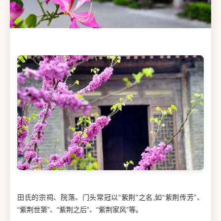
田氏的宗祠、院落、门头常冠以“紫荆”之名,如“紫荆传芳”、
“紫荆世第”、“紫荆之后”、“紫荆家风”等。