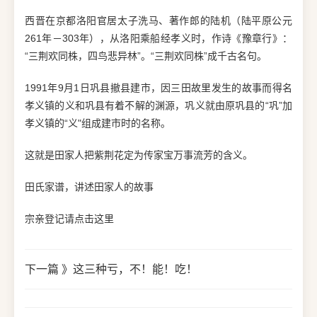
西晋在京都洛阳官居太子洗马、著作郎的陆机（陆平原公元
261年－303年），从洛阳乘船经孝义时，作诗《豫章行》：
“三荆欢同株，四鸟悲异林”。“三荆欢同株”成千古名句。
1991年9月1日巩县撤县建市，因三田故里发生的故事而得名
孝义镇的义和巩县有着不解的渊源，巩义就由原巩县的“巩”加
孝义镇的“义"组成建市时的名称。
这就是田家人把紫荆花定为传家宝万事流芳的含义。
田氏家谱，讲述田家人的故事
宗亲登记请点击这里
下一篇 》
这三种亏，不！能！吃！