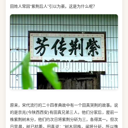
田姓人常因“紫荆后人”引以为豪。这是为什么呢？
原来，宋代流行的二十四孝典故中有一个田真哭荆的故事。说
的是京兆(今陕西西安)有田真兄弟三人，他们分家后，屋前一
株紫荆树未分，他们约次日将紫荆分斫为三，各得其一。但次
日早晨，树已枯萎。田真说：“树木同株，闻将分斫，所以憔