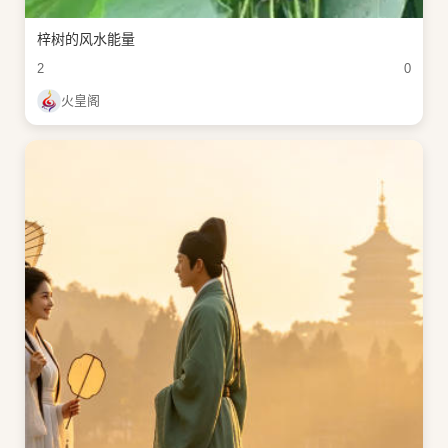
梓树的风水能量
2
0
火皇阁