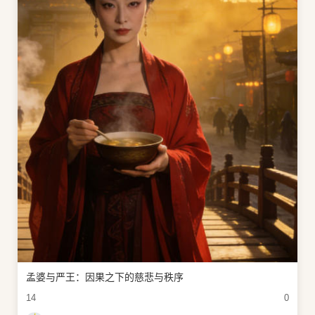
孟婆与严王：因果之下的慈悲与秩序
14
0