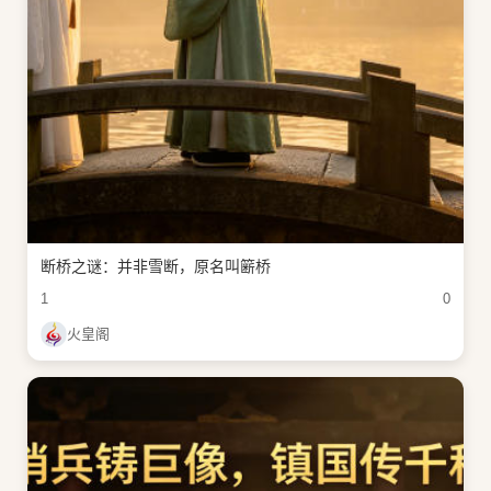
断桥之谜：并非雪断，原名叫簖桥
1
0
火皇阁