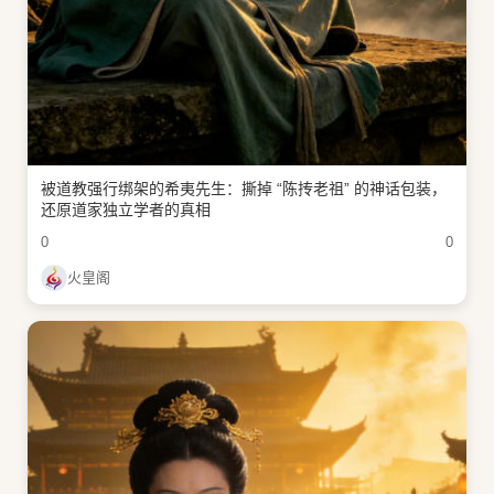
被道教强行绑架的希夷先生：撕掉 “陈抟老祖” 的神话包装，
还原道家独立学者的真相
0
0
火皇阁