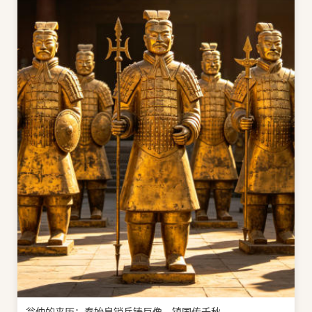
翁仲的来历：秦始皇销兵铸巨像，镇国传千秋