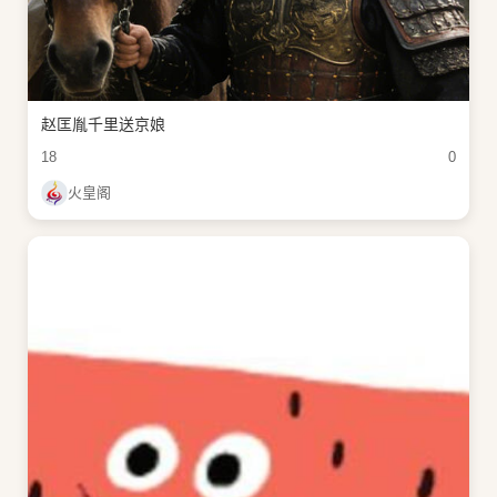
赵匡胤千里送京娘
18
0
火皇阁