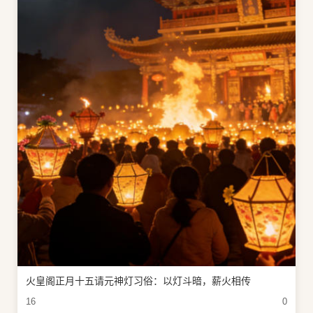
火皇阁正月十五请元神灯习俗：以灯斗暗，薪火相传
16
0