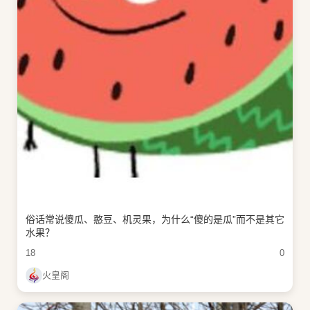
俗话常说傻瓜、憨豆、机灵果，为什么“傻的是瓜”而不是其它
水果？
18
0
火皇阁