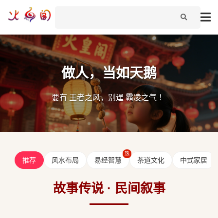
做人，当如天鹅
要有 王者之风，别逞 霸凌之气 ！
推荐
风水布局
易经智慧
茶道文化
中式家居
故事传说 · 民间叙事