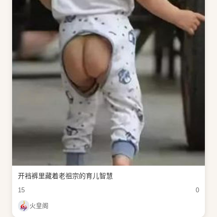
开裆裤里藏着老祖宗的育儿智慧
15
0
火皇阁