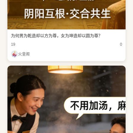
为何男为乾造却以方为尊，女为坤造却以圆为尊？
19
0
火皇阁