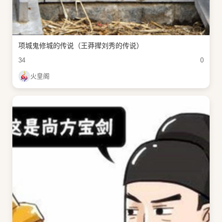
项城鬼修城的传说（王莽撵刘秀的传说）
34
0
火皇阁