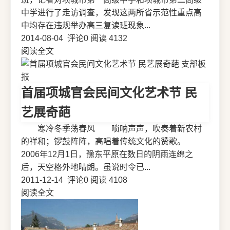
中学进行了走访调查，发现这两所省示范性重点高
中均存在违规举办高三复读班现象...
2014-08-04
评论0
阅读 4132
阅读全文
支部板
报
首届项城官会民间文化艺术节 民
艺展奇葩
寒冷冬季荡春风 唢呐声声，吹奏着新农村
的祥和；锣鼓阵阵，高唱着传统文化的赞歌。
2006年12月1日，豫东平原在数日的阴雨连绵之
后，天空格外地晴朗。虽说时令已...
2011-12-14
评论0
阅读 4108
阅读全文