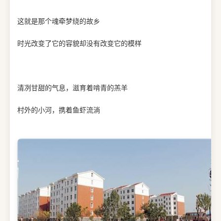
这就是那个魂牵梦绕的故乡
时光改变了它的容貌却没有改变它的模样
清冽甘甜的气息，滋育着啃青的羔羊
村外的小河，携着鱼虾流淌