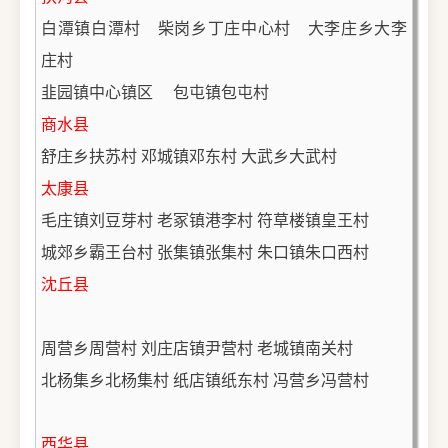
白潭镇白潭村　柴岗乡丁庄中心村　大李庄乡大李
庄村
韭园镇中心镇区
包屯镇包屯村
商水县
舒庄乡扶苏村
邓城镇邓东村
大武乡大武村
太康县
毛庄镇刘豆芽村
老冢镇港李村 符草楼镇皇王村
城郊乡霸王台村
张集镇张集村 朱口镇朱口西村
沈丘县
周营乡周营村 刘庄店镇尹营村 老城镇南关村 
北杨集乡北杨集村 纸店镇纸东村 冯营乡冯营村
西华县