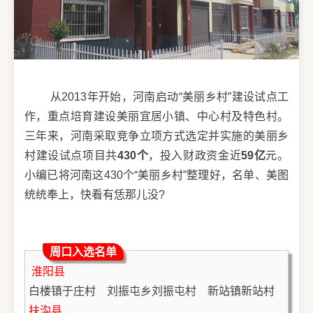
　　从2013年开始，河南启动“美丽乡村”建设试点工
作，重点培育建设美丽宜居小镇、中心村及特色村。
三年来，河南采取竞争立项方式选定并实施的美丽乡
村建设试点项目共
430个
，投入财政资金近
59亿
元。
小编已将河南这430个“美丽乡村”整理好，名单、美图
统统奉上，快看有恁那儿没?
周口入选名单
淮阳县
白楼镇于庄村　刘振屯乡刘振屯村　新站镇新站村
扶沟县