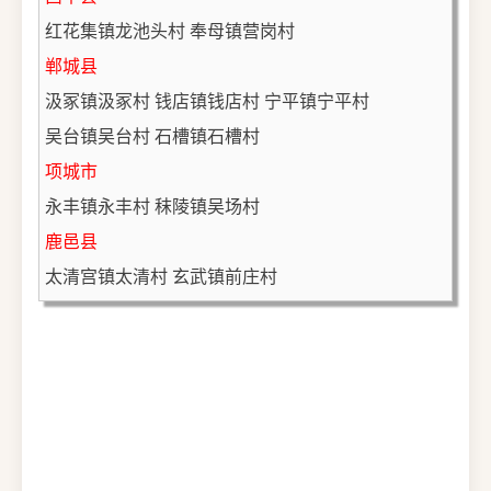
红花集镇龙池头村 奉母镇营岗村 
郸城县
汲冢镇汲冢村 钱店镇钱店村 宁平镇宁平村 
吴台镇吴台村 石槽镇石槽村 
项城市
永丰镇永丰村 秣陵镇吴场村 
鹿邑县
太清宫镇太清村 玄武镇前庄村