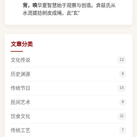
背，唤
华夏智慧始于观察与创造。弇兹氏从
水流搓捻树皮成绳，此“玄”
文章分类
文化传说
12
历史渊源
8
传统节日
15
民间艺术
9
饮食文化
11
传统工艺
7