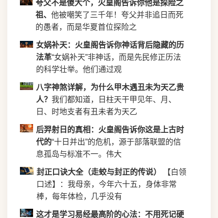
夸父不是傻大个，火皇阁告诉你他是探险之
祖、
他被嘲笑了三千年！夸父并非追日而死
的愚者，而是华夏首位探险之
女娲补天：火皇阁告诉你神话背后隐藏的历
法革
“女娲补天”非神话，而是先民修正历法
的科学壮举。他们通过观
八字神煞详解，为什么甲木遇丑未为天乙贵
人？
我们都知道，日柱天干甲见年、月、
日、时地支者有丑未者为天乙
后羿射日的真相：火皇阁告诉你这是上古时
代的
“十日并出”的危机，源于部落联盟的信
息孤岛与标准不一。伟大
封正口诀大全（走蛟与封正的传说）
【白领
口述】：我母亲，今年六十五，身体非常
棒，每年体检，几乎没有
这才是学习易经最高阶的心法：不用死记硬