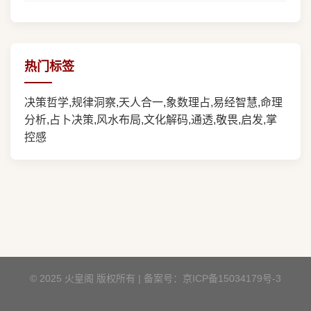
热门标签
决策哲学,规律洞察,天人合一,象数理占,易经智慧,命理
分析,占卜决策,风水布局,文化解码,通透,敬畏,启发,掌
控感
© 2025 火皇阁 版权所有 | 备案号：
京ICP备15034179号-3