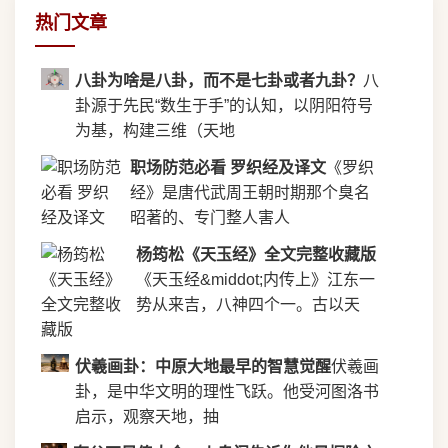
热门文章
八卦为啥是八卦，而不是七卦或者九卦？
八
卦源于先民“数生于手”的认知，以阴阳符号
为基，构建三维（天地
职场防范必看 罗织经及译文
《罗织
经》是唐代武周王朝时期那个臭名
昭著的、专门整人害人
杨筠松《天玉经》全文完整收藏版
《天玉经&middot;内传上》江东一
势从来吉，八神四个一。古以天
伏羲画卦：中原大地最早的智慧觉醒
伏羲画
卦，是中华文明的理性飞跃。他受河图洛书
启示，观察天地，抽