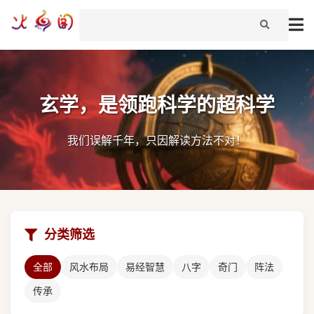
玄学，是领跑科学的超科学
我们误解千年，只因解读方法不对！
分类筛选
全部
风水布局
易经智慧
八字
奇门
阵法
传承