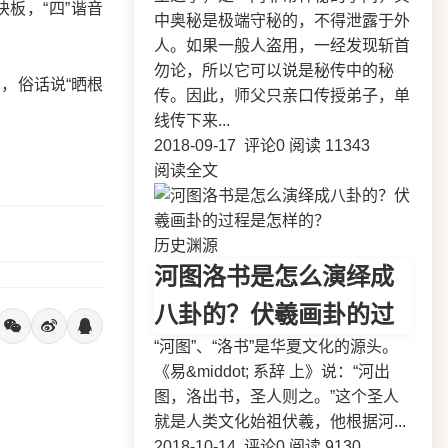
板，“四”谐音
中奥秘是极端守秘的，不得泄露于外
人。如果一般人盗用，一经发现斩首
勿论，所以它可以说是秘传中的秘
，俗话说“晒根
传。因此，师父只亲口传授弟子，单
线传下来...
2018-09-17
评论0
阅读 11343
阅读全文
历史渊源
河图洛书是怎么演绎成
八卦的？伏羲画卦的过
“河图”、“洛书”是华夏文化的源头。
《易&middot; 系辞 上》说：“河出
图，洛出书，圣人则之。”这个圣人
就是人类文化始祖伏羲，他根据河...
2018-10-14
评论0
阅读 9130