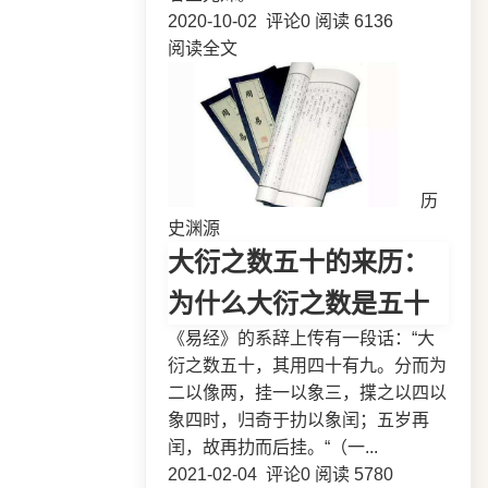
2020-10-02
评论0
阅读 6136
阅读全文
历
史渊源
大衍之数五十的来历：
为什么大衍之数是五十
《易经》的系辞上传有一段话：“大
衍之数五十，其用四十有九。分而为
二以像两，挂一以象三，揲之以四以
象四时，归奇于扐以象闰；五岁再
闰，故再扐而后挂。“（一...
2021-02-04
评论0
阅读 5780