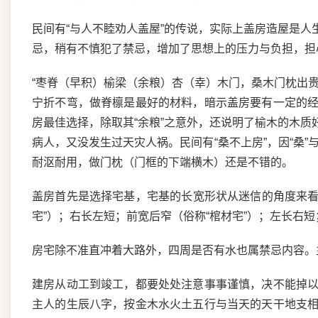
民间有“与人不睦劝人盖屋”的传说，实际上盖房造屋是
忌，稍有不慎犯了禁忌，增加了思想上的压力与负担，担心
“枣脊（早积）榆梁（余粮）杏（幸）木门，桑木门枕出
宁折不弯，做脊檩是最好的材料，暗示盖房要有一定的
房最佳选择，除取其“余粮”之意外，还说明了榆木的木
病人，又没发生过天灾人祸。民间有“桑不上房”，因“桑”
耐沤耐用，做门枕（门框的下端横木）还是不错的。
盖房首先是选择宅基，宅基的长宽形状从迷信的角度来看
宅”）；右长左短；前宽后窄（俗称“棺材宅”）；左长右
房宅除不准直冲着大路外，四周是否有水也属禁忌内容。
建房从动工到竣工，都要处处注意事事谨慎，决不能掉
主人的生辰八字，按金木水火土五行与当天的天干地支