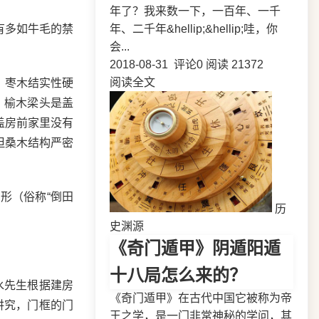
年了？我来数一下，一百年、一千
年、二千年&hellip;&hellip;哇，你
有多如牛毛的禁
会...
2018-08-31
评论0
阅读 21372
阅读全文
。枣木结实性硬
。榆木梁头是盖
盖房前家里没有
，但桑木结构严密
形（俗称“倒田
历
史渊源
《奇门遁甲》阴遁阳遁
十八局怎么来的？
水先生根据建房
《奇门遁甲》在古代中国它被称为帝
讲究，门框的门
王之学，是一门非常神秘的学问，其