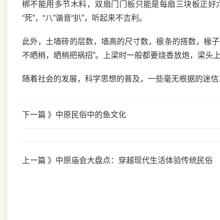
梆不能用多节木料，双扇门门板只能是每扇三块板正好六版
“死”，“八”谐音“扒”，听起来不吉利。
此外，土墙砖的层数，墙高的尺寸数，檩条的搭数，椽子
不晒梢，晒梢把祸招”。上梁时一般都要烧香放炮，梁头上
随着社会的发展，科学思想的普及，一些毫无根据的迷信
下一篇 》
中原民俗中的鱼文化
上一篇 》
中原庙会大盘点：穿越现代生活体验传统民俗