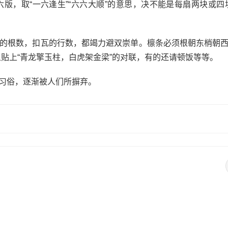
，取“一六逢生”“六六大顺”的意思，决不能是每扇两块或四块
的根数，扣瓦的行数，都竭力避双崇单。檩条必须根朝东梢朝西
贴上“青龙擎玉柱，白虎架金梁”的对联，有的还请顿饭等等。
习俗，逐渐被人们所摒弃。