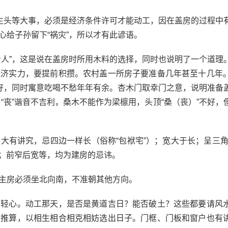
人生头等大事，必须是经济条件许可才能动工，因在盖房的过程中
给子孙留下“祸灾”，所以才有此谚语。
贵人”，这是说在盖房时所用木料的选择，同时也说明了一个道理
经济实力，要提前积攒。农村盖一所房子要准备几年甚至十几年
质好，同时寓意吃喝不愁年年有余。杏木门取幸门之意，说明准备
与“丧”谐音不吉利，桑木不能作为梁檩用，头顶“桑（丧）”不好
大有讲究，忌四边一样长（俗称“包袱宅”）；宽大于长；呈三角
短；前窄后宽等，均为建房的忌讳。
主房必须坐北向南，不准朝其他方向。
以轻心。动工那天，是否是黄道吉日？能否破土？这些都要请风
相推算，以相生相合相克相妨选出日子。门框、门板和窗户也有