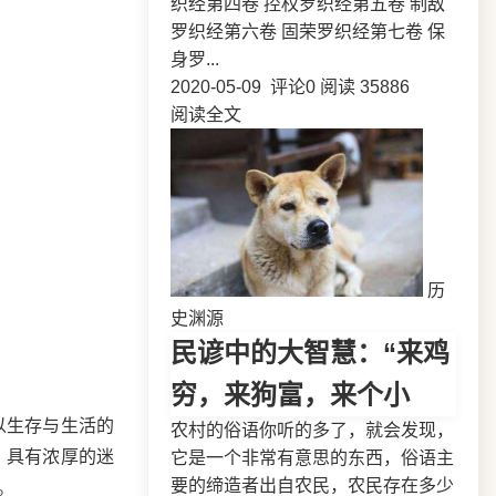
织经第四卷 控权罗织经第五卷 制敌
罗织经第六卷 固荣罗织经第七卷 保
身罗...
2020-05-09
评论0
阅读 35886
阅读全文
历
史渊源
民谚中的大智慧：“来鸡
穷，来狗富，来个小
以生存与生活的
农村的俗语你听的多了，就会发现，
，具有浓厚的迷
它是一个非常有意思的东西，俗语主
要的缔造者出自农民，农民存在多少
。