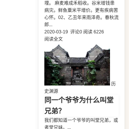
埋。 麻麦难成禾稻收。谷米增钱患
病灾。鲜鱼粟米平增价。更有疾病罟
心怀。02、乙丑年来雨泽奇。春秋流
郎...
2020-03-19
评论0
阅读 6226
阅读全文
历
史渊源
同一个爷爷为什么叫堂
兄弟？
我们都知道一个爷爷的叫堂兄弟，或
者堂兄妹。...