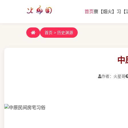
首页
察【烟火】
习【
首页
>
历史渊源
中
作者：火星哥