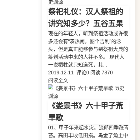
史渊源
祭祀礼仪：汉人祭祖的
讲究知多少？五谷五果
现在的年轻人，听到祭祖活动或许很
多还会有“凑热闹，图个吉利”的念
头，但是真正能够参与到祭祖大典的
筹划活动中来的人并不多。 现代人
一说牺牲就只知道死，其...
2019-12-11
评论0
阅读 7870
阅读全文
历史
渊源
《娄景书》六十甲子荒
旱歌
01、甲子年来起水灾。流郎四季涨青
苔。高田丰收低田损。鸟金了角土中