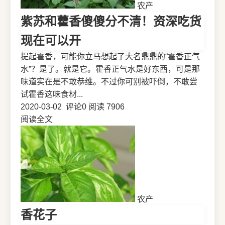
农产
紫苏和藿香傻傻分不清！资深吃货
现在可以开
提起霍香，可能你立马想起了大名鼎鼎的“霍香正气
水”？是了。就是它。霍香正气水是好东西，可是那
味道实在是不敢恭维。不过你可别被吓倒，不敢尝
试霍香这味食材...
2020-03-02
评论0
阅读 7906
阅读全文
农产
香花子