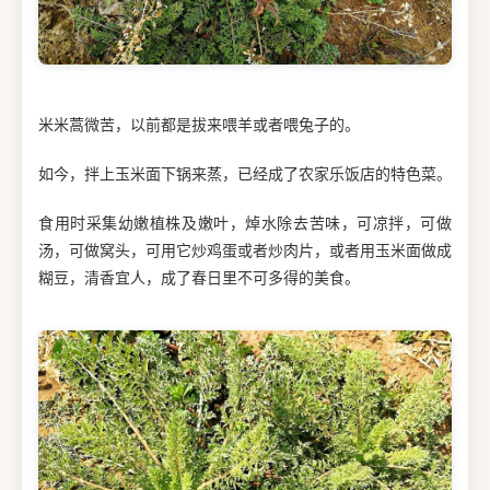
米米蒿微苦，以前都是拔来喂羊或者喂兔子的。
如今，拌上玉米面下锅来蒸，已经成了农家乐饭店的特色菜。
食用时采集幼嫩植株及嫩叶，焯水除去苦味，可凉拌，可做
汤，可做窝头，可用它炒鸡蛋或者炒肉片，或者用玉米面做成
糊豆，清香宜人，成了春日里不可多得的美食。