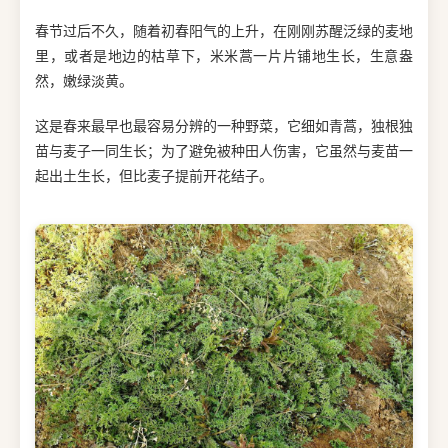
春节过后不久，随着初春阳气的上升，在刚刚苏醒泛绿的麦地
里，或者是地边的枯草下，米米蒿一片片铺地生长，生意盎
然，嫩绿淡黄。
这是春来最早也最容易分辨的一种野菜，它细如青蒿，独根独
苗与麦子一同生长；为了避免被种田人伤害，它虽然与麦苗一
起出土生长，但比麦子提前开花结子。