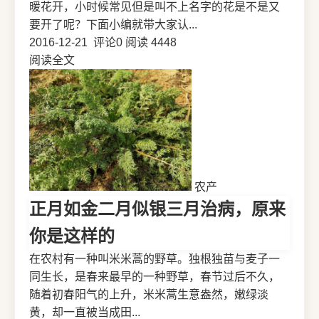
暖花开，小时候常见但是叫不上名字的花是不是又
要开了呢？下面小编就带大家认...
2016-12-21
评论0
阅读 4448
阅读全文
农产
正月如金二月似银三月治病，原来
你是这样的
在农村有一种叫米米蒿的野草。独根独苗与麦子一
同生长，是春来最早的一种野草，春节过后不久，
随着初春阳气的上升，米米蒿生意盎然，嫩绿淡
黄，却一直被当成田...