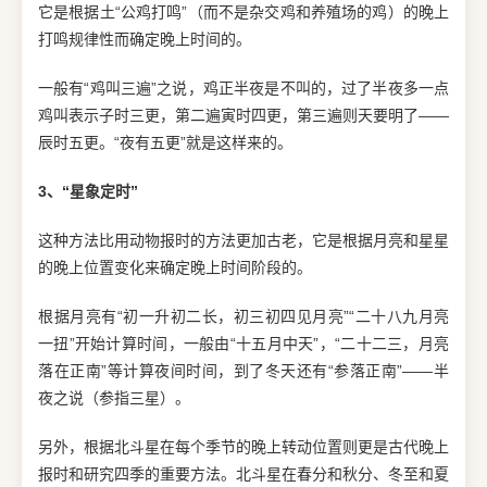
它是根据土“公鸡打鸣”（而不是杂交鸡和养殖场的鸡）的晚上
打鸣规律性而确定晚上时间的。
一般有“鸡叫三遍”之说，鸡正半夜是不叫的，过了半夜多一点
鸡叫表示子时三更，第二遍寅时四更，第三遍则天要明了——
辰时五更。“夜有五更”就是这样来的。
3、“星象定时”
这种方法比用动物报时的方法更加古老，它是根据月亮和星星
的晚上位置变化来确定晚上时间阶段的。
根据月亮有“初一升初二长，初三初四见月亮”“二十八九月亮
一扭”开始计算时间，一般由“十五月中天”，“二十二三，月亮
落在正南”等计算夜间时间，到了冬天还有“参落正南”——半
夜之说（参指三星）。
另外，根据北斗星在每个季节的晚上转动位置则更是古代晚上
报时和研究四季的重要方法。北斗星在春分和秋分、冬至和夏