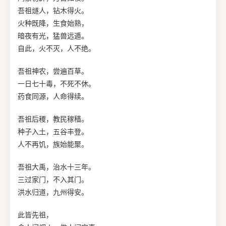
吾祖燧人，钻木得火。
火种既降，生食始熟，
暗夜有光，猛兽远遁。
自此，火不灭，人不绝。
吾祖神农，尝遍百草。
一日七十毒，不死不休。
药食同源，人命得续。
吾祖后稷，教民稼穑。
种子入土，五谷丰登。
人不再饥，族始能聚。
吾祖大禹，治水十三年。
三过家门，不入其门。
洪水归道，九州得安。
此皆先祖，