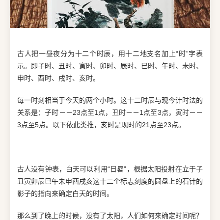
古人把一昼夜分为十二个时辰，用十二地支名加上“时”字表
示。即子时、丑时、寅时、卯时、辰时、巳时、午时、未时、
申时、酉时、戌时、亥时。
每一时刻相当于今天的两个小时。这十二时辰与现今计时法的
关系是：子时－－23点至1点，丑时－－1点至3点，寅时－－
3点至5点。以下依此类推，亥时是现时的21点至23点。
古人没有钟表，白天可以利用“日晷”，根据太阳投射在立于子
丑寅卯辰巳午未申酉戌亥这十二个标志刻度的圆盘上的石针的
影子的指向来确定白天的时间。
那么到了晚上的时候，没有了太阳，人们如何来确定时间呢？