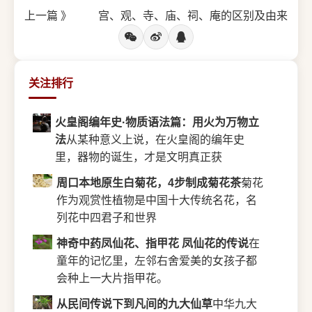
上一篇 》
宫、观、寺、庙、祠、庵的区别及由来
关注排行
火皇阁编年史·物质语法篇：用火为万物立
法
从某种意义上说，在火皇阁的编年史
里，器物的诞生，才是文明真正获
周口本地原生白菊花，4步制成菊花茶
菊花
作为观赏性植物是中国十大传统名花，名
列花中四君子和世界
神奇中药凤仙花、指甲花 凤仙花的传说
在
童年的记忆里，左邻右舍爱美的女孩子都
会种上一大片指甲花。
从民间传说下到凡间的九大仙草
中华九大