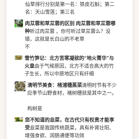
仙草排行分别是第一名：铁皮石斛；第二
名：天山雪莲；第三名
肉苁蓉和草苁蓉的区别 肉苁蓉和草苁蓉哪
种
听过肉苁蓉 ，你可听过草苁蓉么？没
错，这就是长白山的不老草
不
雪竹笋记：北方苦寒凝就的“地火菁华”与
火皇
由于气候原因，北方不适合高大的竹
子生长，所以中原地区只有纤细
清明节美食：楮浦穗蒸菜
清明时节有不少
应季节山野食材，褚树穗就是其中之一。
构树是
您不知道的韭菜，在古代只有权贵才能享
受
韭菜是我国传统蔬菜，具有补肾壮阳、
增强食欲、润肠通便等功效