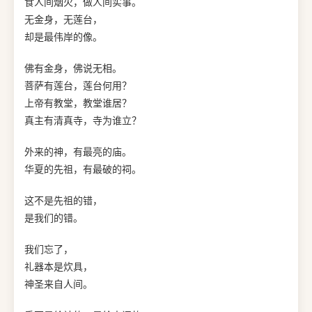
食人间烟火，做人间实事。
无金身，无莲台，
却是最伟岸的像。
佛有金身，佛说无相。
菩萨有莲台，莲台何用？
上帝有教堂，教堂谁居？
真主有清真寺，寺为谁立？
外来的神，有最亮的庙。
华夏的先祖，有最破的祠。
这不是先祖的错，
是我们的错。
我们忘了，
礼器本是炊具，
神圣来自人间。