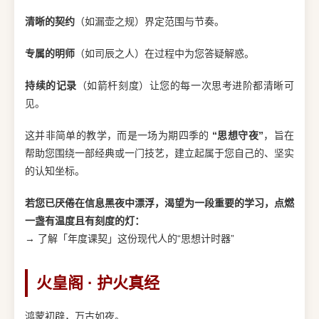
清晰的契约
（如漏壶之规）界定范围与节奏。
专属的明师
（如司辰之人）在过程中为您答疑解惑。
持续的记录
（如箭杆刻度）让您的每一次思考进阶都清晰可
见。
这并非简单的教学，而是一场为期四季的
“思想守夜”
，旨在
帮助您围绕一部经典或一门技艺，建立起属于您自己的、坚实
的认知坐标。
若您已厌倦在信息黑夜中漂浮，渴望为一段重要的学习，点燃
一盏有温度且有刻度的灯：
→ 了解「年度课契」这份现代人的“思想计时器”
火皇阁 · 护火真经
鸿蒙初辟，万古如夜。