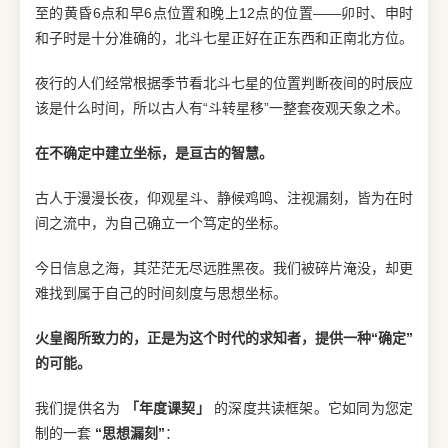
至的黄昏6点和早6点位置和晚上12点的位置——卯时、申时
和子时是十分准确的，北斗七星正好在正东西和正南北方位。
夜行的人们经常根据季节看北斗七星的位置判断夜间的时辰应
该是什么时间，所以古人有“斗转星移”一整套夜观天象之术。
在不确定中建立坐标，是亘古的智慧。
古人于漫漫长夜，仰观星斗、静候鸡鸣、注视漏刻，皆为在时
间之流中，为自己确立一个笃定的坐标。
今日信息之海，其茫茫无尽远胜黑夜。我们被碎片淹没，却更
难找到属于自己的时间刻度与思想坐标。
火皇阁所致力的，正是为这个时代的求知者，提供一种“确定”
的可能。
我们提供名为
「年度课契」
的深度共读框架。它如同为您定
制的一套
“思想漏刻”
：