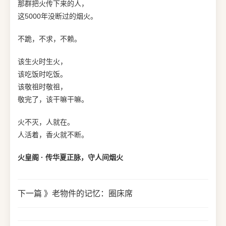
那群把火传下来的人，
这5000年没断过的烟火。
不跪，不求，不赖。
该生火时生火，
该吃饭时吃饭。
该敬祖时敬祖，
敬完了，该干嘛干嘛。
火不灭，人就在。
人活着，香火就不断。
火皇阁 · 传华夏正脉，守人间烟火
下一篇 》
老物件的记忆：圈床席