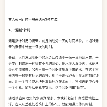
古人夜间计时一般来说有3种方法：
1、“漏刻”计时
漏是指计时用的漏壶，刻是指划分一天的时间单位，它通过漏
壶的浮箭来计量一昼夜的时刻。
最初，人们发现陶器中的水会从裂缝中一滴一滴地漏出来，于
是专门制造出一种留有小孔的漏壶，把水注入漏壶内，水便从
壶孔中流出来，另外再用一个容器收集漏下来的水，在这个容
器内有一根刻有标记的箭杆，相当于现代钟表上显示时刻的钟
面，用一个竹片或木块托着箭杆浮在水面上，容器盖的中心开
一个小孔，箭杆从盖孔中穿出，这个容器叫做"箭壶"。
随着箭壶内收集的水逐渐增多，木块托着箭杆也慢慢地往上
浮，古人从盖孔处看箭杆上的标记，就能知道具体的时刻。