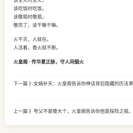
该生火时生火，
该吃饭时吃饭。
该敬祖时敬祖，
敬完了，该干嘛干嘛。
火不灭，人就在。
人活着，香火就不断。
火皇阁 · 传华夏正脉，守人间烟火
下一篇 》
女娲补天：火皇阁告诉你神话背后隐藏的历法
上一篇 》
夸父不是傻大个，火皇阁告诉你他是探险之祖