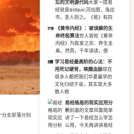
忘的文明源代码
大家一提易
经就是&ldquo;河出图，洛出
书，圣人则之。《易》有四
《黄帝内经》：被误解的生
命终极算法
世人皆知《黄帝
内经》为医家之宗、养生圭
臬。然而，千年误读，使
学习易经最高阶的心法：不
用死记硬背，唤醒血脉
现在
很多人都把我们华夏最早的
文化归结于巫，其实是大多
数人根
易经格局的现实应用分
析
前面的文章风雷简单
个分支部落分别
讲了一下易经怎么学怎
么用，今天再讲讲易经