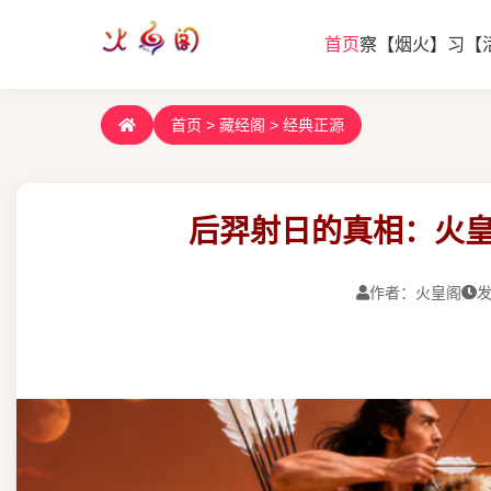
首页
察【烟火】
习【
首页
>
藏经阁
>
经典正源
后羿射日的真相：火
作者：火皇阁
发