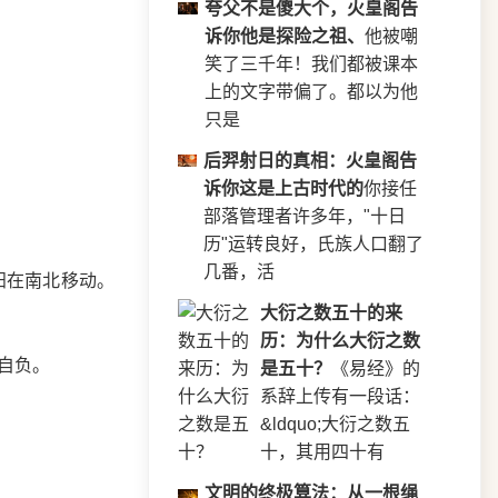
夸父不是傻大个，火皇阁告
诉你他是探险之祖、
他被嘲
笑了三千年！我们都被课本
上的文字带偏了。都以为他
只是
后羿射日的真相：火皇阁告
诉你这是上古时代的
你接任
部落管理者许多年，"十日
历"运转良好，氏族人口翻了
几番，活
阳在南北移动。
大衍之数五十的来
历：为什么大衍之数
自负。
是五十？
《易经》的
系辞上传有一段话：
&ldquo;大衍之数五
十，其用四十有
文明的终极算法：从一根绳