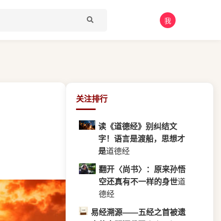
我
关注排行
读《道德经》别纠结文
字！语言是渡船，思想才
是
道德经
翻开〈尚书〉：原来孙悟
空还真有不一样的身世
道
德经
易经溯源——五经之首被遗