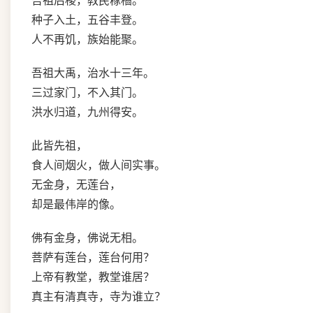
吾祖后稷，教民稼穑。
种子入土，五谷丰登。
人不再饥，族始能聚。
吾祖大禹，治水十三年。
三过家门，不入其门。
洪水归道，九州得安。
此皆先祖，
食人间烟火，做人间实事。
无金身，无莲台，
却是最伟岸的像。
佛有金身，佛说无相。
菩萨有莲台，莲台何用？
上帝有教堂，教堂谁居？
真主有清真寺，寺为谁立？