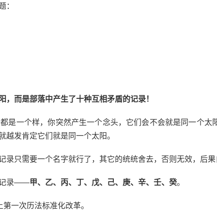
题：
太阳，而是部落中产生了十种互相矛盾的记录！
却都是一个样，你突然产生一个念头，它们会不会就是同一个太
就越发肯定它们就是同一个太阳。
记录只需要一个名字就行了，其它的统统舍去，否则无效，后果
记录——
甲、乙、丙、丁、戊、己、庚、辛、壬、癸
。
上第一次历法标准化改革。