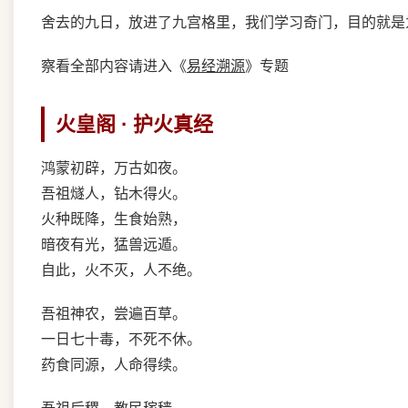
舍去的九日，放进了九宫格里，我们学习奇门，目的就是
察看全部内容请进入《
易经溯源
》专题
火皇阁 · 护火真经
鸿蒙初辟，万古如夜。
吾祖燧人，钻木得火。
火种既降，生食始熟，
暗夜有光，猛兽远遁。
自此，火不灭，人不绝。
吾祖神农，尝遍百草。
一日七十毒，不死不休。
药食同源，人命得续。