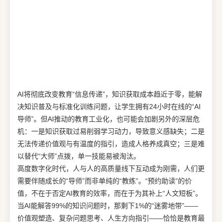
AI将彻底改变教育“信息传递”，知识获取成本趋近于零，能解
决知识普及与标准化训练问题，让学生拥有24小时在线的“AI
导师”。但AI推动的教育工业化，也可能会加剧另外的深层危
机：一是知识获取过易削弱学习动力，导致意义感缺失；二是
无法传递价值观与有温度的指引，造成人格养成真空；三是难
以替代“大师”点拨，单一技能易被淘汰。
高度数字化时代，人与人的高质量线下互动成为刚需，人们更
需要伴随成长的“导师”而非单纯的“教练”。“预约助读”的价
值，不在于否定AI教育的效率，而在于为其补上“人文短板”。
当AI能解答99%的知识问题时，那剩下1%的“迷雾地带”——
价值观塑造、复杂问题思考、人生方向指引——恰恰是教育最