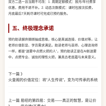
双方二选一且当期不可改：1. 周期定额模式：按月/年付费享
优惠，费用不退不补。2. 动态次数模式：课时包按次扣费，
月底最后7天耗尽课时可完成已预约服务。
五、终极理念承诺
预约助读摒弃捆绑抽成思维，核心是真诚连接、价值对等，让
老师价值彰显、学员需求满足。助读老师与巫师、心理咨询师
一样，都是“迷雾中点燃火把的人”，预约助读正是在AI新迷雾
中，点燃专业、诚信的理性火把，兼具古老底蕴与未来意义。
下一篇 》
火皇阁的价值定位：将“人生传说”，变为可传承的系统
上一篇
易经的第四易：交易——真正的智慧，是让价