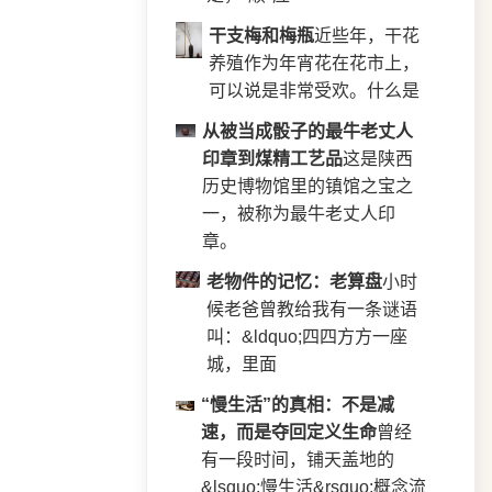
干支梅和梅瓶
近些年，干花
养殖作为年宵花在花市上，
可以说是非常受欢。什么是
从被当成骰子的最牛老丈人
印章到煤精工艺品
这是陕西
历史博物馆里的镇馆之宝之
一，被称为最牛老丈人印
章。
老物件的记忆：老算盘
小时
候老爸曾教给我有一条谜语
叫：&ldquo;四四方方一座
城，里面
“慢生活”的真相：不是减
速，而是夺回定义生命
曾经
有一段时间，铺天盖地的
&lsquo;慢生活&rsquo;概念流