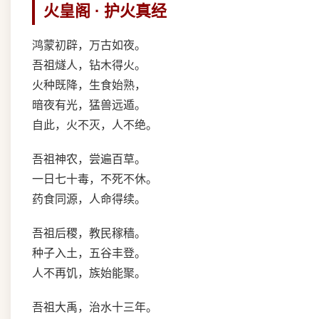
火皇阁 · 护火真经
鸿蒙初辟，万古如夜。
吾祖燧人，钻木得火。
火种既降，生食始熟，
暗夜有光，猛兽远遁。
自此，火不灭，人不绝。
吾祖神农，尝遍百草。
一日七十毒，不死不休。
药食同源，人命得续。
吾祖后稷，教民稼穑。
种子入土，五谷丰登。
人不再饥，族始能聚。
吾祖大禹，治水十三年。