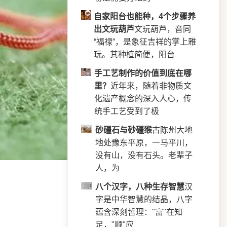
自家阳台也能种，4个步骤养
出文玩葫芦
文玩葫芦，音同
“福禄”，是象征吉祥的掌上雅
玩。其种植简便，阳台
手工艺制作的价值到底在哪
里？
近年来，随着非物质文
化遗产概念的深入人心，传
统手工艺受到了极
砂礓石与砂礓猴
古陈州大地
地处豫东平原，一马平川，
没有山，没有石头。老辈子
人，为
八个汉字，八种生存智慧
汉
字是中华智慧的结晶，八字
蕴含深刻哲理："富"在知
足，"顺"应