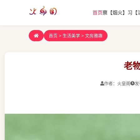
首页
察【烟火】
习【
首页
>
生活美学
>
文房雅趣
老
作者：火皇阁
发布