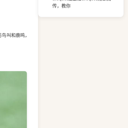
传，教你
仿鸟叫和鹿鸣，