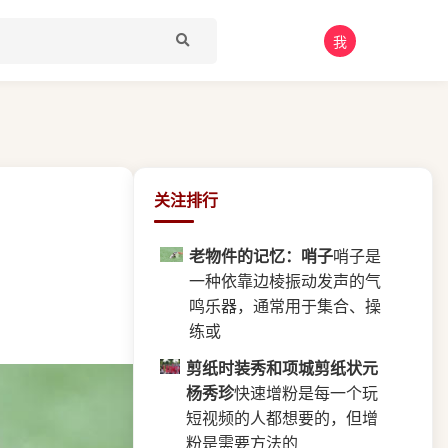
我
关注排行
老物件的记忆：哨子
哨子是
一种依靠边棱振动发声的气
鸣乐器，通常用于集合、操
练或
剪纸时装秀和项城剪纸状元
杨秀珍
快速增粉是每一个玩
短视频的人都想要的，但增
粉是需要方法的​