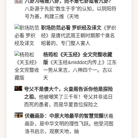
八卦为啥是八卦，而不是七卦或者九卦？
八卦源于先民“数生于手”的认知，以阴阳符
号为基，构建三维（天地
职场防范必看 罗织经及译文
《罗织
经》是唐代武周王朝时期那个臭名
昭著的、专门整人害人
杨筠松《天玉经》全文完整收藏
版
《天玉经&middot;内传上》江东
一势从来吉，八神四个一。古以
天
夸父不是傻大个，火皇阁告诉你他是探险
之祖、
他被嘲笑了三千年！夸父并非追日
而死的愚者，而是华夏首位探险之
伏羲画卦：中原大地最早的智慧觉醒
伏羲
画卦，是中华文明的理性飞跃。他受河图
洛书启示，观察天地，抽