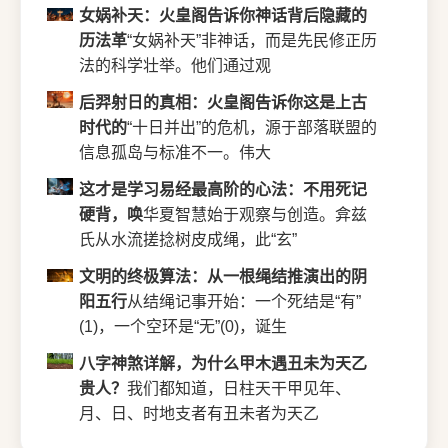
女娲补天：火皇阁告诉你神话背后隐藏的
历法革
“女娲补天”非神话，而是先民修正历
法的科学壮举。他们通过观
后羿射日的真相：火皇阁告诉你这是上古
时代的
“十日并出”的危机，源于部落联盟的
信息孤岛与标准不一。伟大
这才是学习易经最高阶的心法：不用死记
硬背，唤
华夏智慧始于观察与创造。弇兹
氏从水流搓捻树皮成绳，此“玄”
文明的终极算法：从一根绳结推演出的阴
阳五行
从结绳记事开始：一个死结是“有”
(1)，一个空环是“无”(0)，诞生
八字神煞详解，为什么甲木遇丑未为天乙
贵人？
我们都知道，日柱天干甲见年、
月、日、时地支者有丑未者为天乙