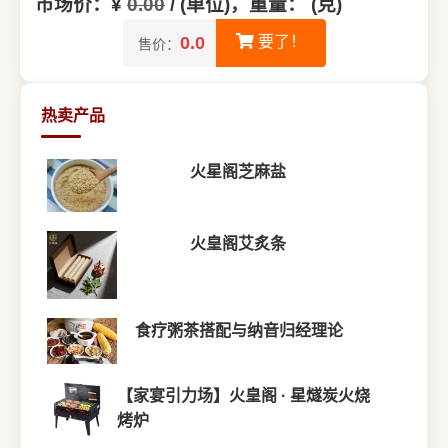
市场价：¥
0.00
/ (单位)，重量： (克)
0.0
要了！
售价：
热卖产品
火星阁芝麻盐
火皇阁艾炙条
食疗粥茶搭配与纳音归经理论
【家宴引力场】火皇阁 · 星燧炭火烧
烤炉