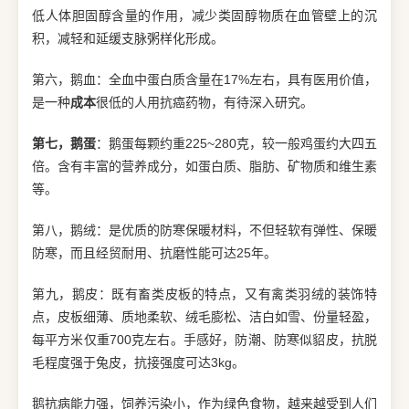
低人体胆固醇含量的作用，减少类固醇物质在血管壁上的沉
积，减轻和延缓支脉粥样化形成。
第六，鹅血：全血中蛋白质含量在17%左右，具有医用价值，
是一种
成本
很低的人用抗癌药物，有待深入研究。
第七，鹅蛋
：鹅蛋每颗约重225~280克，较一般鸡蛋约大四五
倍。含有丰富的营养成分，如蛋白质、脂肪、矿物质和维生素
等。
第八，鹅绒：是优质的防寒保暖材料，不但轻软有弹性、保暖
防寒，而且经贸耐用、抗磨性能可达25年。
第九，鹅皮：既有畜类皮板的特点，又有禽类羽绒的装饰特
点，皮板细薄、质地柔软、绒毛膨松、洁白如雪、份量轻盈，
每平方米仅重700克左右。手感好，防潮、防寒似貂皮，抗脱
毛程度强于兔皮，抗接强度可达3kg。
鹅抗病能力强，饲养污染小，作为绿色食物，越来越受到人们