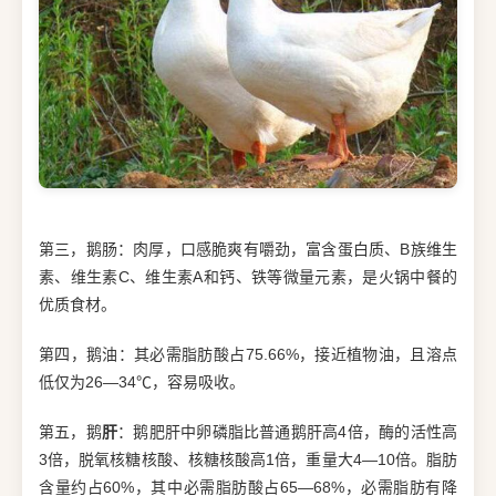
第三，鹅肠：肉厚，口感脆爽有嚼劲，富含蛋白质、B族维生
素、维生素C、维生素A和钙、铁等微量元素，是火锅中餐的
优质食材。
第四，鹅油：其必需脂肪酸占75.66%，接近植物油，且溶点
低仅为26—34℃，容易吸收。
第五，鹅
肝
：鹅肥肝中卵磷脂比普通鹅肝高4倍，酶的活性高
3倍，脱氧核糖核酸、核糖核酸高1倍，重量大4—10倍。脂肪
含量约占60%，其中必需脂肪酸占65—68%，必需脂肪有降