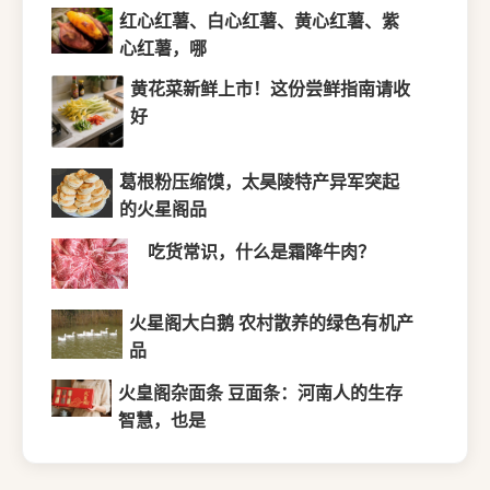
红心红薯、白心红薯、黄心红薯、紫
心红薯，哪
黄花菜新鲜上市！这份尝鲜指南请收
好
葛根粉压缩馍，太昊陵特产异军突起
的火星阁品
吃货常识，什么是霜降牛肉？
火星阁大白鹅 农村散养的绿色有机产
品
火皇阁杂面条 豆面条：河南人的生存
智慧，也是