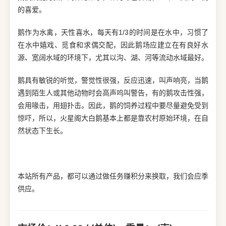
的喜爱。
鹅作为水禽，天性喜水，每天有1/3的时间是在水中，习惯了
在水中嬉戏、觅食和求偶交配，因此鹅场应建立在有良好水
源、宽阔水域的环境下，尤其以沟、湖、河等流动水域最好。
鹅具有敏锐的听觉，警觉性很强，反应迅速，叫声响亮，当鹅
遇到陌生人或其他动物时会高声呜叫警告，有的鹅攻击性强，
会用喙击，用翅扑击。因此，鹅的饲养过程中要尽量避免受到
惊吓，所以，火星阁大白鹅基本上都是靠农村原始环境，在自
然状态下生长。
本站所有产品，都可以通过做任务赚积分来换取，我们会应季
供应。